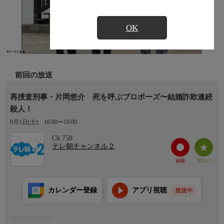
OK
前回の放送
再捜査刑事・片岡悠介 死を呼ぶプロポーズ〜結婚詐欺連続
殺人！
8月1日(土)
16:00〜18:00
Ch.758
テレ朝チャンネル２
カレンダー登録
アプリ視聴
放送中
番組詳細内容