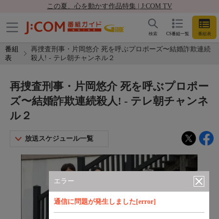
この夏、心を動かす作品特集 | J:COM TV
検索
CS番組一覧
番組表
番組
再捜査刑事・片岡悠介 死を呼ぶプロポーズ〜結婚詐欺連続
表
殺人! - テレ朝チャンネル２
再捜査刑事・片岡悠介 死を呼ぶプロポー
ズ〜結婚詐欺連続殺人! - テレ朝チャンネ
ル２
放送スケジュール一覧
エラー
通信に問題が発生しました[error]