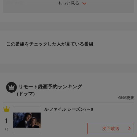
もっと見る
番組内容1
寺島進ふんする型破り刑事・片岡悠介が迷宮入り事件に挑む人気
シリーズ！！再捜査班が結婚詐欺に引っかかった！？巨大な警察
組織に、悠介ら再捜査班メンバーが熱い戦いを挑む！
【出演者】
寺島進、原沙知絵、金子貴俊、あめくみちこ、吉田羊、吉行和
子、星野真里、床嶋佳子、渡辺梓、大河内奈々子 ほか
この番組をチェックした人が見ている番組
番組内容2
【脚本】深沢正樹
【監督】伊藤寿浩
＜2016年＞
リモート録画予約ランキング
(ドラマ)
08/06更新
X-ファイル シーズン7～8
1
次回放送
(-)