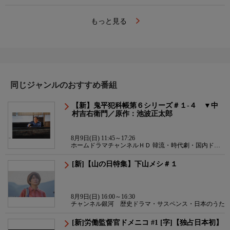
もっと見る
同じジャンルのおすすめ番組
【新】鬼平犯科帳第６シリーズ＃１-４ ▼中
村吉右衛門／原作：池波正太郎
8月9日(日) 11:45～17:26
ホームドラマチャンネルＨＤ 韓流・時代劇・国内ドラ
マ
[新]【山の日特集】下山メシ＃１
8月9日(日) 16:00～16:30
チャンネル銀河 歴史ドラマ・サスペンス・日本のうた
[新]労働監督官ドメニコ #1 [字]【独占日本初】