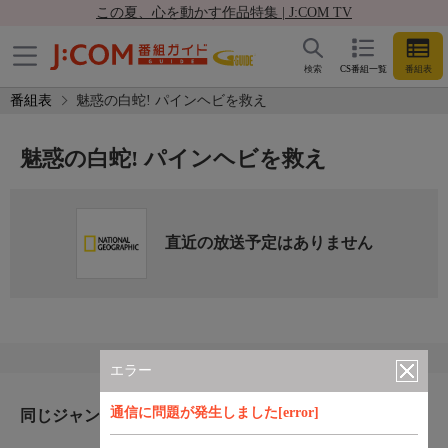
この夏、心を動かす作品特集 | J:COM TV
検索
CS番組一覧
番組表
番組表
魅惑の白蛇! パインヘビを救え
魅惑の白蛇! パインヘビを救え
直近の放送予定はありません
エラー
通信に問題が発生しました[error]
同じジャンルのおすすめ番組