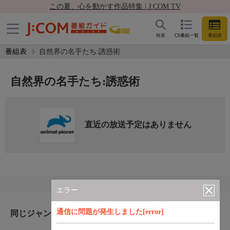
この夏、心を動かす作品特集 | J:COM TV
検索
CS番組一覧
番組表
番組表
自然界の名手たち:誘惑術
自然界の名手たち:誘惑術
直近の放送予定はありません
エラー
通信に問題が発生しました[error]
同じジャンルのおすすめ番組