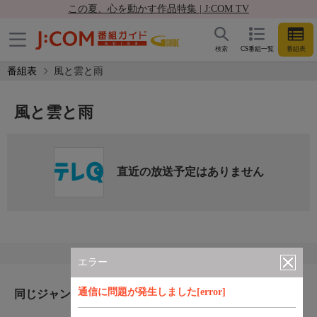
この夏、心を動かす作品特集 | J:COM TV
検索
CS番組一覧
番組表
番組表
風と雲と雨
風と雲と雨
直近の放送予定はありません
エラー
通信に問題が発生しました[error]
同じジャンルのおすすめ番組