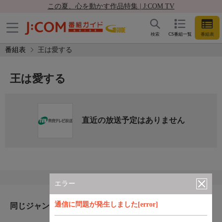
この夏、心を動かす作品特集 | J:COM TV
検索
CS番組一覧
番組表
番組表
王は愛する
王は愛する
直近の放送予定はありません
エラー
通信に問題が発生しました[error]
同じジャンルのおすすめ番組