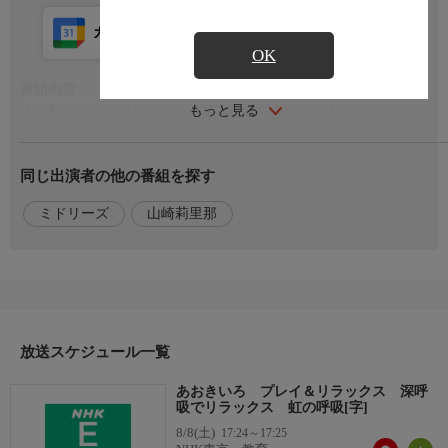
カレンダー登録
アプリ視聴
放送前
OK
番組内容
もっと見る
体を動かして、フワッと心が軽くなる「プレイ＆リラックス」。
1人でできる簡単なものから、友だちや家族と心を通わせながら
できる5つのプログラムをお届けします。今回紹介するのは「虹
同じ出演者の他の番組を探す
の呼吸」。虹を描くように、手を大きく動かして深呼吸するよ。
ミドリーズのりりなが紹介！心も体もリフレッシュできるから、
ミドリーズ
山崎莉里那
気持ちがもやもやしたときにやってみてね！
出演者
【出演】山崎莉里那
放送スケジュール一覧
あおきいろ プレイ＆リラックス 深呼
吸でリラックス 虹の呼吸[字]
8/8(土)
17:24～17:25