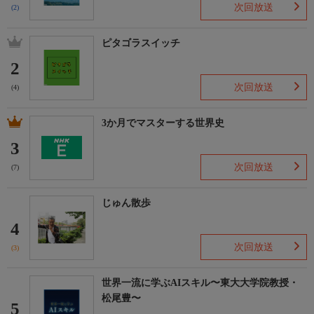
次回放送
(2)
ピタゴラスイッチ
2
次回放送
(4)
3か月でマスターする世界史
3
次回放送
(7)
じゅん散歩
4
次回放送
(3)
世界一流に学ぶAIスキル〜東大大学院教授・
松尾豊〜
5