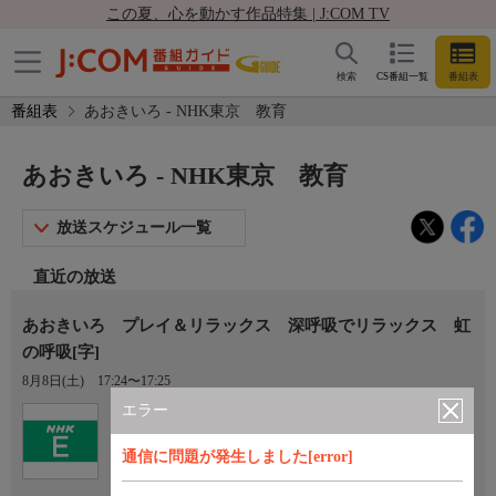
この夏、心を動かす作品特集 | J:COM TV
検索
CS番組一覧
番組表
番組表
あおきいろ - NHK東京 教育
あおきいろ - NHK東京 教育
放送スケジュール一覧
直近の放送
あおきいろ プレイ＆リラックス 深呼吸でリラックス 虹
の呼吸[字]
8月8日(土)
17:24〜17:25
エラー
Ch.2
NHK東京 教育
通信に問題が発生しました[error]