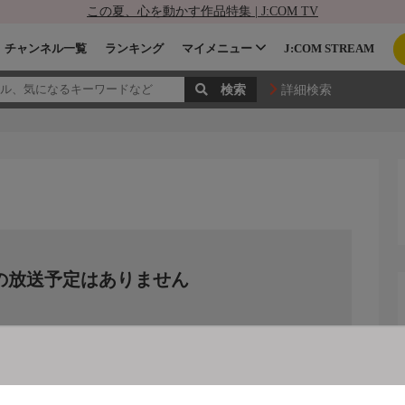
この夏、心を動かす作品特集 | J:COM TV
チャンネル一覧
ランキング
マイメニュー
J:COM STREAM
詳細検索
の放送予定はありません