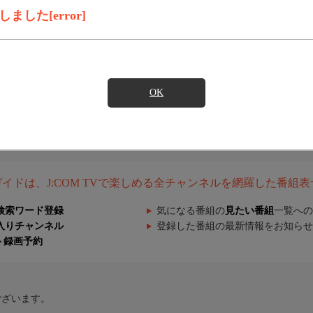
した[error]
OK
組ガイドは、J:COM TVで楽しめる全チャンネルを網羅した番組
検索ワード登録
気になる番組の
見たい番組
一覧への
入りチャンネル
登録した番組の最新情報をお知らせ
ト録画予約
ございます。