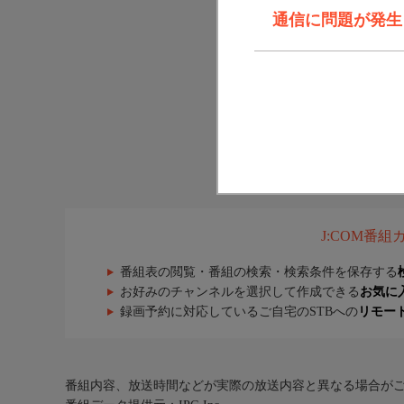
通信に問題が発生しま
J:COM番
番組表の閲覧・番組の検索・検索条件を保存する
お好みのチャンネルを選択して作成できる
お気に
録画予約に対応しているご自宅のSTBへの
リモー
番組内容、放送時間などが実際の放送内容と異なる場合が