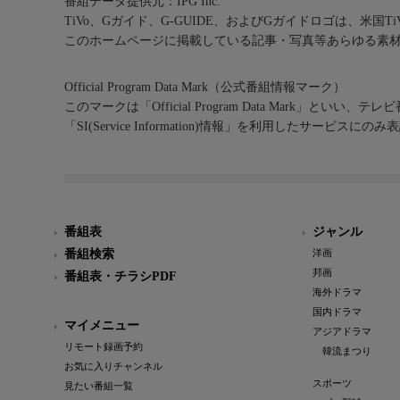
番組データ提供元：IPG Inc.
TiVo、Gガイド、G-GUIDE、およびGガイドロゴは、米国T
このホームページに掲載している記事・写真等あらゆる素
Official Program Data Mark（公式番組情報マーク）
このマークは「Official Program Data Mark」といい
「SI(Service Information)情報」を利用したサービ
番組表
ジャンル
番組検索
洋画
邦画
番組表・チラシPDF
海外ドラマ
国内ドラマ
マイメニュー
アジアドラマ
リモート録画予約
韓流まつり
お気に入りチャンネル
スポーツ
見たい番組一覧