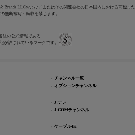
iVo Brands LLCおよび／またはその関連会社の日本国内における商標
材の無断複写・転載を禁じます。
、テレビ番組の公式情報である
スにのみ表記が許されているマークです。
チャンネル一覧
オプションチャンネル
J:テレ
J:COMチャンネル
ケーブル4K