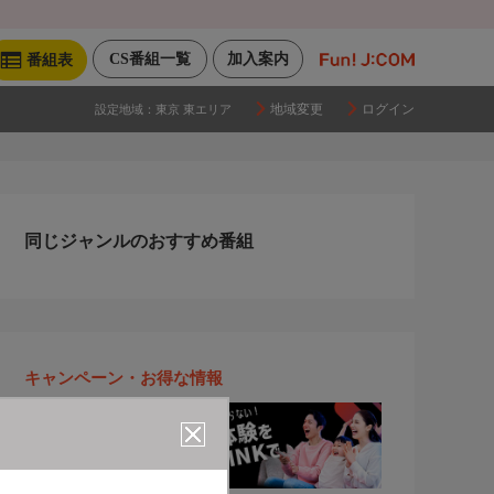
CS番組一覧
加入案内
番組表
地域変更
ログイン
設定地域：
東京 東エリア
同じジャンルのおすすめ番組
キャンペーン・お得な情報