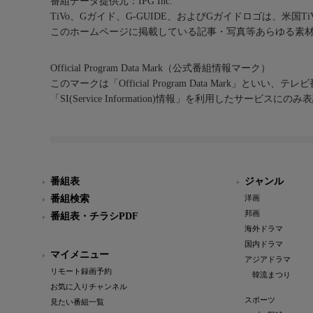
番組データ提供元：IPG Inc.
TiVo、Gガイド、G-GUIDE、およびGガイドロゴは、米国T
このホームページに掲載している記事・写真等あらゆる素
Official Program Data Mark（公式番組情報マーク）
このマークは「Official Program Data Mark」といい
「SI(Service Information)情報」を利用したサービ
番組表
ジャンル
番組検索
洋画
邦画
番組表・チラシPDF
海外ドラマ
国内ドラマ
マイメニュー
アジアドラマ
リモート録画予約
韓流まつり
お気に入りチャンネル
スポーツ
見たい番組一覧