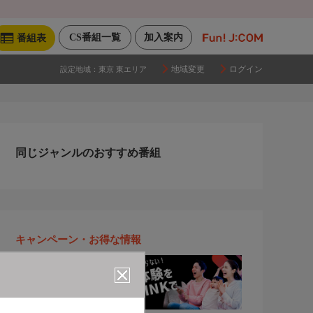
CS番組一覧
加入案内
番組表
地域変更
ログイン
設定地域：
東京 東エリア
同じジャンルのおすすめ番組
キャンペーン・お得な情報