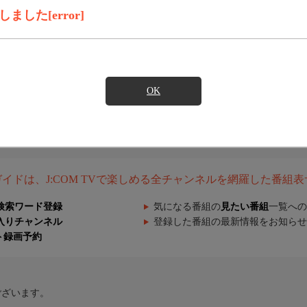
した[error]
OK
組ガイドは、J:COM TVで楽しめる全チャンネルを網羅した番組
検索ワード登録
気になる番組の
見たい番組
一覧への
入りチャンネル
登録した番組の最新情報をお知らせ
ト録画予約
ございます。