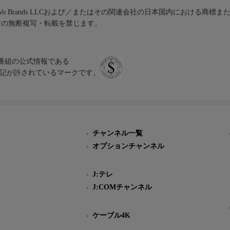
iVo Brands LLCおよび／またはその関連会社の日本国内における商標
材の無断複写・転載を禁じます。
、テレビ番組の公式情報である
スにのみ表記が許されているマークです。
チャンネル一覧
オプションチャンネル
J:テレ
J:COMチャンネル
ケーブル4K