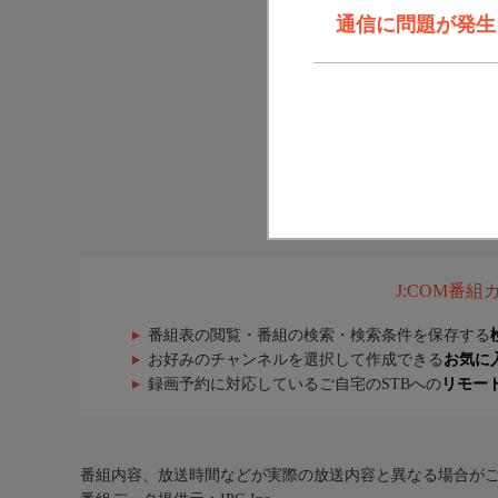
通信に問題が発生しま
J:COM番
番組表の閲覧・番組の検索・検索条件を保存する
お好みのチャンネルを選択して作成できる
お気に
録画予約に対応しているご自宅のSTBへの
リモー
番組内容、放送時間などが実際の放送内容と異なる場合が