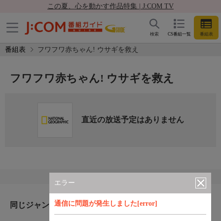
この夏、心を動かす作品特集 | J:COM TV
検索
CS番組一覧
番組表
番組表
フワフワ赤ちゃん! ウサギを救え
フワフワ赤ちゃん! ウサギを救え
直近の放送予定はありません
エラー
通信に問題が発生しました[error]
同じジャンルのおすすめ番組