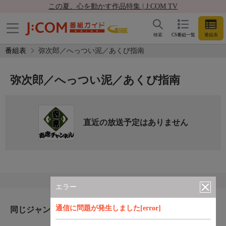
この夏、心を動かす作品特集 | J:COM TV
検索
CS番組一覧
番組表
番組表
弥次郎／へっつい泥／あくび指南
弥次郎／へっつい泥／あくび指南
直近の放送予定はありません
エラー
通信に問題が発生しました[error]
同じジャンルのおすすめ番組