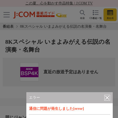
この夏、心を動かす作品特集 | J:COM TV
検索
CS番組一覧
番組表
番組表
8Kスペシャル いまよみがえる伝説の名演奏・名舞台
8Kスペシャル いまよみがえる伝説の名
演奏・名舞台
直近の放送予定はありません
エラー
通信に問題が発生しました[error]
同じジャンルのおすすめ番組