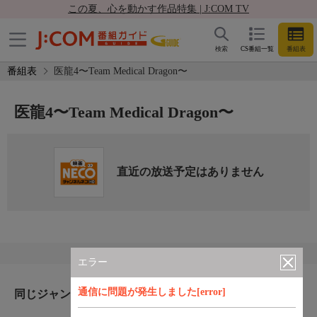
この夏、心を動かす作品特集 | J:COM TV
検索
CS番組一覧
番組表
番組表
医龍4〜Team Medical Dragon〜
医龍4〜Team Medical Dragon〜
直近の放送予定はありません
エラー
通信に問題が発生しました[error]
同じジャンルのおすすめ番組