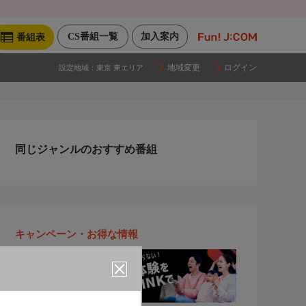
CS番組一覧
加入案内
番組表
地域変更
ログイン
設定地域：
東京 東エリア
同じジャンルのおすすめ番組
キャンペーン・お得な情報