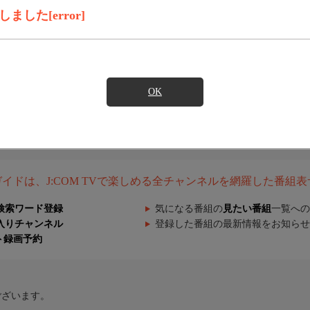
した[error]
OK
組ガイドは、J:COM TVで楽しめる全チャンネルを網羅した番組
検索ワード登録
気になる番組の
見たい番組
一覧への
入りチャンネル
登録した番組の最新情報をお知らせ
ト録画予約
ございます。