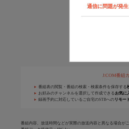
通信に問題が発生しま
J:COM番
番組表の閲覧・番組の検索・検索条件を保存する
お好みのチャンネルを選択して作成できる
お気に
録画予約に対応しているご自宅のSTBへの
リモー
番組内容、放送時間などが実際の放送内容と異なる場合が