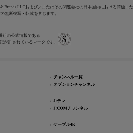
iVo Brands LLCおよび／またはその関連会社の日本国内における商標
材の無断複写・転載を禁じます。
、テレビ番組の公式情報である
スにのみ表記が許されているマークです。
チャンネル一覧
オプションチャンネル
J:テレ
J:COMチャンネル
ケーブル4K