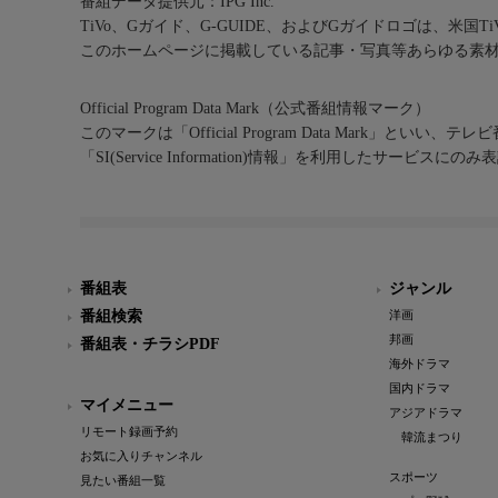
番組データ提供元：IPG Inc.
TiVo、Gガイド、G-GUIDE、およびGガイドロゴは、米国T
このホームページに掲載している記事・写真等あらゆる素
Official Program Data Mark（公式番組情報マーク）
このマークは「Official Program Data Mark」といい
「SI(Service Information)情報」を利用したサービ
番組表
ジャンル
番組検索
洋画
邦画
番組表・チラシPDF
海外ドラマ
国内ドラマ
マイメニュー
アジアドラマ
リモート録画予約
韓流まつり
お気に入りチャンネル
スポーツ
見たい番組一覧