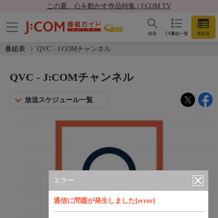
この夏、心を動かす作品特集 | J:COM TV
検索
CS番組一覧
番組表
番組表
QVC - J:COMチャンネル
QVC - J:COMチャンネル
放送スケジュール一覧
エラー
通信に問題が発生しました[error]