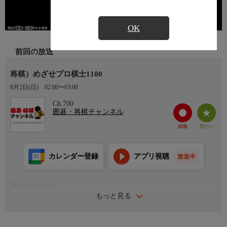
OK
前回の放送
将棋）めざせプロ棋士1100
8月2日(日)
02:00〜03:00
Ch.700
囲碁・将棋チャンネル
カレンダー登録
アプリ視聴
放送中
番組詳細内容
もっと見る
第70回 奨励会
岩村凛太朗三段 vs 福田晴紀三段
大島一馬1級 vs 圓谷晴揮1級