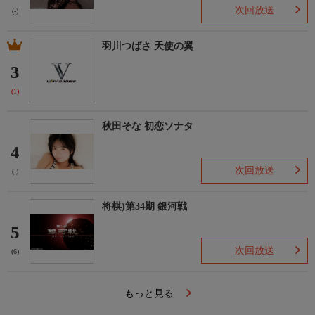
次回放送
(-)
羽川つばさ 天使の翼
3
(1)
秋田そな 初恋ソナタ
4
次回放送
(-)
将棋)第34期 銀河戦
5
次回放送
(6)
もっと見る