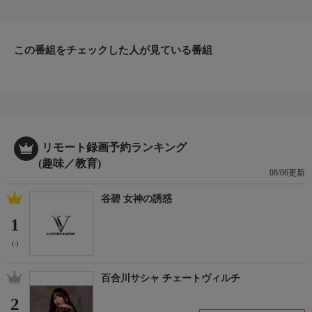
解 説：小倉久史八段
聞き手：安食総子女流初段
この番組をチェックした人が見ている番組
リモート録画予約ランキング
(趣味／教育)
08/06更新
谷碧 女神の誘惑
1
(-)
百合川サシャ チェートヴィルチ
2