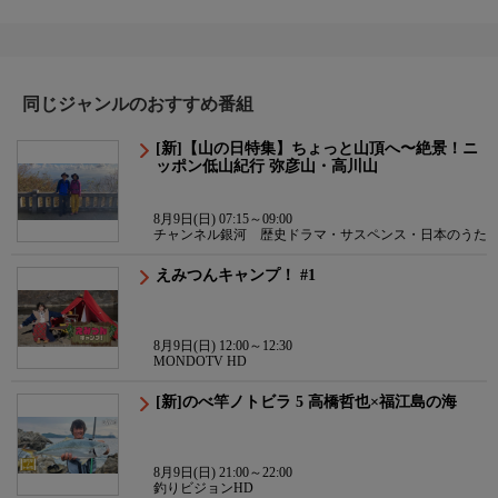
同じジャンルのおすすめ番組
[新]【山の日特集】ちょっと山頂へ〜絶景！ニ
ッポン低山紀行 弥彦山・高川山
8月9日(日) 07:15～09:00
チャンネル銀河 歴史ドラマ・サスペンス・日本のうた
えみつんキャンプ！ #1
8月9日(日) 12:00～12:30
MONDOTV HD
[新]のべ竿ノトビラ 5 高橋哲也×福江島の海
8月9日(日) 21:00～22:00
釣りビジョンHD