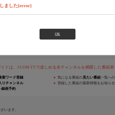
した[error]
OK
組ガイドは、J:COM TVで楽しめる全チャンネルを網羅した番組
検索ワード登録
気になる番組の
見たい番組
一覧への
入りチャンネル
登録した番組の最新情報をお知らせ
ト録画予約
ございます。