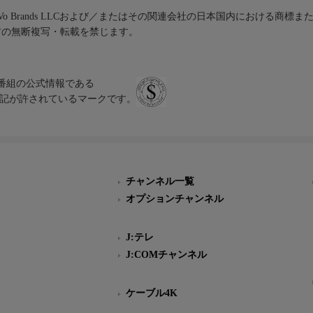
iVo Brands LLCおよび／またはその関連会社の日本国内における商標
材の無断複写・転載を禁じます。
、テレビ番組の公式情報である
スにのみ表記が許されているマークです。
チャンネル一覧
オプションチャンネル
J:テレ
J:COMチャンネル
ケーブル4K