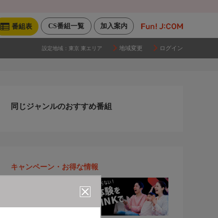
CS番組一覧
加入案内
番組表
地域変更
ログイン
設定地域：
東京 東エリア
同じジャンルのおすすめ番組
キャンペーン・お得な情報