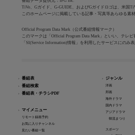
番組データ提供元：IPG Inc.
TiVo、Gガイド、G-GUIDE、およびGガイドロゴは、米国T
このホームページに掲載している記事・写真等あらゆる素
Official Program Data Mark（公式番組情報マーク）
このマークは「Official Program Data Mark」といい
「SI(Service Information)情報」を利用したサービ
番組表
ジャンル
番組検索
洋画
邦画
番組表・チラシPDF
海外ドラマ
国内ドラマ
マイメニュー
アジアドラマ
リモート録画予約
韓流まつり
お気に入りチャンネル
スポーツ
見たい番組一覧