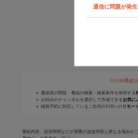
通信に問題が発生しま
J:COM番
番組表の閲覧・番組の検索・検索条件を保存する
お好みのチャンネルを選択して作成できる
お気に
録画予約に対応しているご自宅のSTBへの
リモー
番組内容、放送時間などが実際の放送内容と異なる場合が