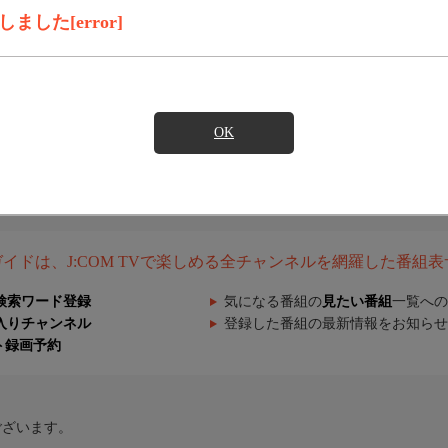
した[error]
OK
組ガイドは、J:COM TVで楽しめる全チャンネルを網羅した番組
検索ワード登録
気になる番組の
見たい番組
一覧への
入りチャンネル
登録した番組の最新情報をお知らせ
ト録画予約
ございます。