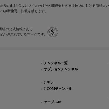
iVo Brands LLCおよび／またはその関連会社の日本国内における商標
材の無断複写・転載を禁じます。
、テレビ番組の公式情報である
スにのみ表記が許されているマークです。
チャンネル一覧
オプションチャンネル
J:テレ
J:COMチャンネル
ケーブル4K