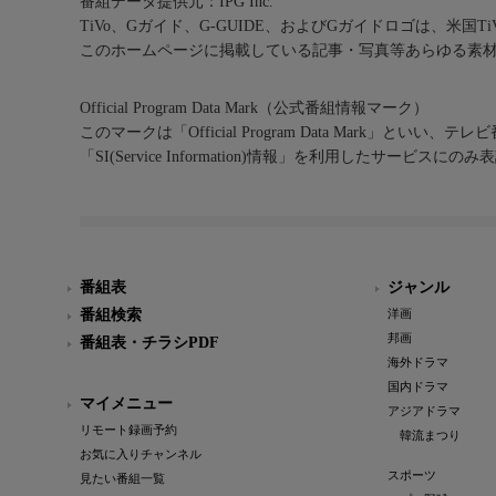
番組データ提供元：IPG Inc.
TiVo、Gガイド、G-GUIDE、およびGガイドロゴは、米国T
このホームページに掲載している記事・写真等あらゆる素
Official Program Data Mark（公式番組情報マーク）
このマークは「Official Program Data Mark」といい
「SI(Service Information)情報」を利用したサービ
番組表
ジャンル
番組検索
洋画
邦画
番組表・チラシPDF
海外ドラマ
国内ドラマ
マイメニュー
アジアドラマ
リモート録画予約
韓流まつり
お気に入りチャンネル
スポーツ
見たい番組一覧