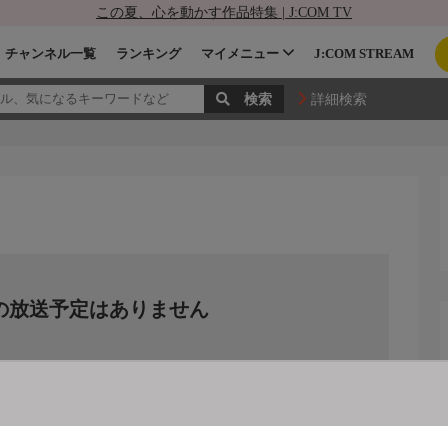
この夏、心を動かす作品特集 | J:COM TV
チャンネル一覧
ランキング
マイメニュー
J:COM STREAM
詳細検索
の放送予定はありません