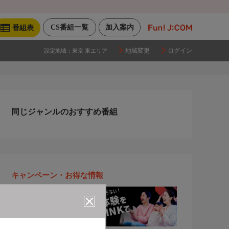
CS番組一覧
加入案内
番組表
地域変更
ログイン
設定地域：
東京 東エリア
同じジャンルのおすすめ番組
キャンペーン・お得な情報