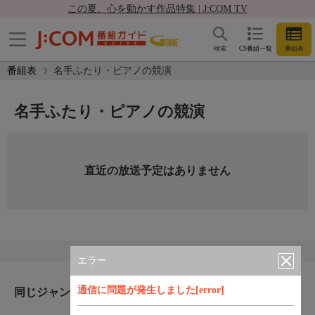
この夏、心を動かす作品特集 | J:COM TV
検索
CS番組一覧
番組表
番組表
名手ふたり・ピアノの競演
名手ふたり・ピアノの競演
直近の放送予定はありません
エラー
通信に問題が発生しました[error]
同じジャンルのおすすめ番組