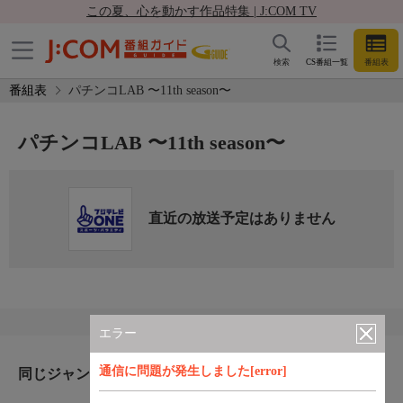
この夏、心を動かす作品特集 | J:COM TV
検索
CS番組一覧
番組表
番組表
パチンコLAB 〜11th season〜
パチンコLAB 〜11th season〜
直近の放送予定はありません
エラー
通信に問題が発生しました[error]
同じジャンルのおすすめ番組