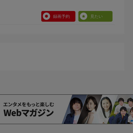
録画予約
見たい