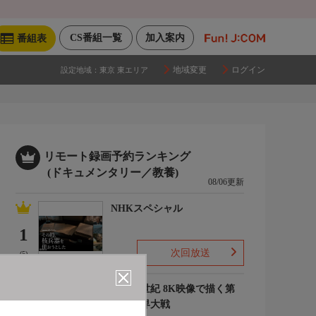
CS番組一覧
加入案内
番組表
地域変更
ログイン
設定地域：
東京 東エリア
リモート録画予約ランキング
(ドキュメンタリー／教養)
08/06更新
NHKスペシャル
1
次回放送
(5)
映像の世紀 8K映像で描く第
二次世界大戦
2