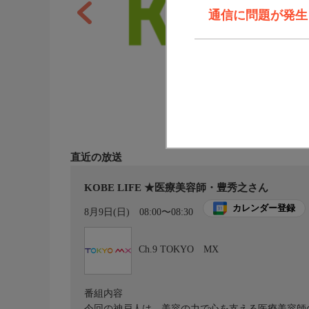
通信に問題が発生しま
直近の放送
KOBE LIFE ★医療美容師・豊秀之さん
カレンダー登録
8月9日(日)
08:00〜08:30
Ch.9
TOKYO MX
番組内容
今回の神戸人は、美容の力で心を支える医療美容師