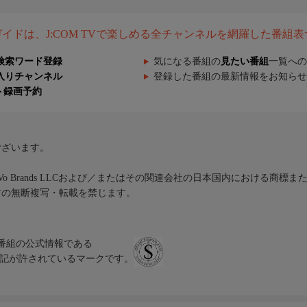
組ガイドは、J:COM TVで楽しめる全チャンネルを網羅した番組
検索ワード登録
気になる番組の
見たい番組
一覧への
入りチャンネル
登録した番組の最新情報をお知らせ
ト録画予約
ございます。
iVo Brands LLCおよび／またはその関連会社の日本国内における商標
材の無断複写・転載を禁じます。
、テレビ番組の公式情報である
スにのみ表記が許されているマークです。