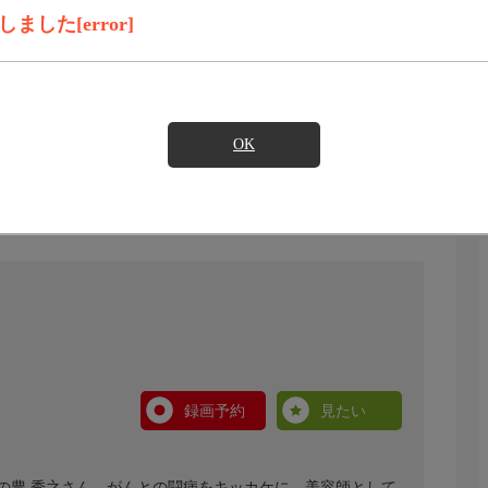
した[error]
OK
録画予約
見たい
の豊 秀之さん。がんとの闘病をキッカケに、美容師として