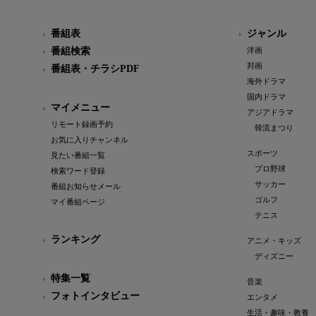
番組表
ジャンル
番組検索
洋画
邦画
番組表・チラシPDF
海外ドラマ
国内ドラマ
マイメニュー
アジアドラマ
リモート録画予約
韓流まつり
お気に入りチャンネル
スポーツ
見たい番組一覧
プロ野球
検索ワード登録
サッカー
番組お知らせメール
ゴルフ
マイ番組ページ
テニス
ランキング
アニメ・キッズ
ディズニー
特集一覧
音楽
フォトインタビュー
エンタメ
生活・趣味・教養