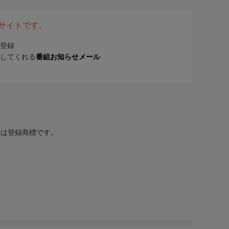
表サイトです。
登録
してくれる
番組お知らせメール
または登録商標です。