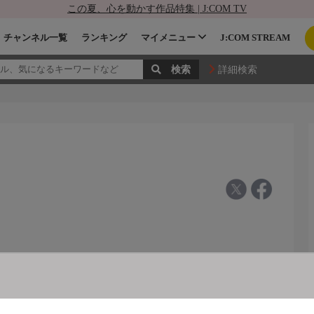
この夏、心を動かす作品特集 | J:COM TV
チャンネル一覧
ランキング
マイメニュー
J:COM STREAM
詳細検索