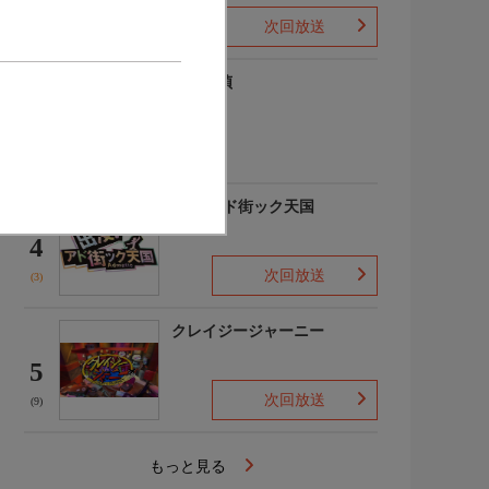
次回放送
(1)
歴史探偵
3
(4)
出没!アド街ック天国
4
次回放送
(3)
クレイジージャーニー
5
次回放送
(9)
もっと見る