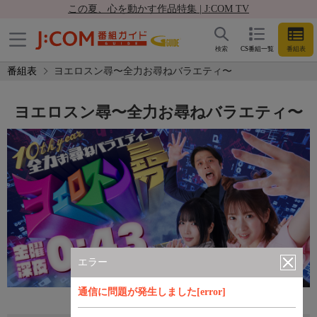
この夏、心を動かす作品特集 | J:COM TV
検索
CS番組一覧
番組表
番組表
ヨエロスン尋〜全力お尋ねバラエティ〜
ヨエロスン尋〜全力お尋ねバラエティ〜
エラー
通信に問題が発生しました[error]