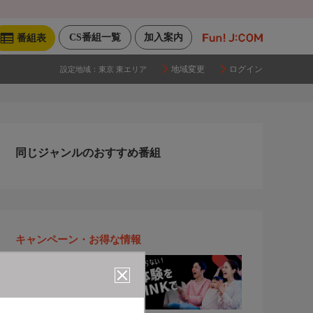
CS番組一覧
加入案内
番組表
地域変更
ログイン
設定地域：
東京 東エリア
同じジャンルのおすすめ番組
キャンペーン・お得な情報