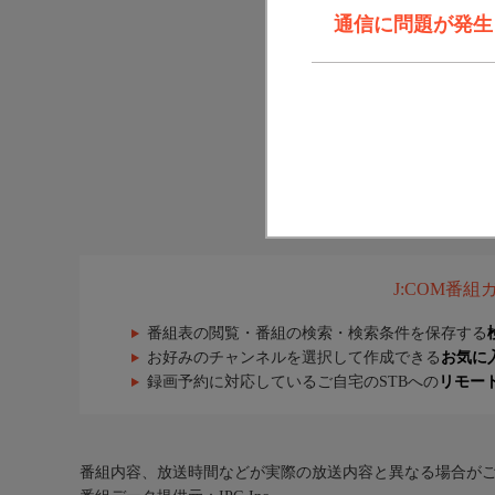
通信に問題が発生しま
J:COM番
番組表の閲覧・番組の検索・検索条件を保存する
お好みのチャンネルを選択して作成できる
お気に
録画予約に対応しているご自宅のSTBへの
リモー
番組内容、放送時間などが実際の放送内容と異なる場合が