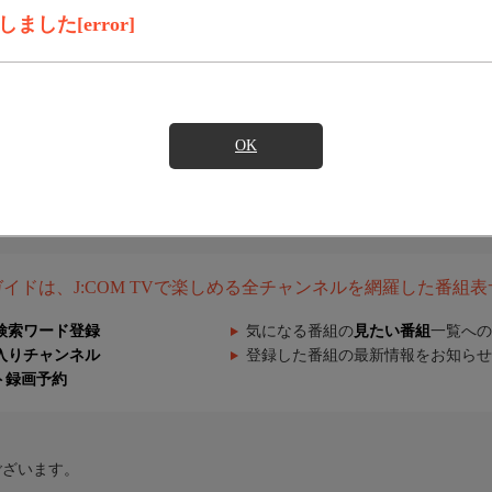
した[error]
OK
組ガイドは、J:COM TVで楽しめる全チャンネルを網羅した番組
検索ワード登録
気になる番組の
見たい番組
一覧への
入りチャンネル
登録した番組の最新情報をお知らせ
ト録画予約
ございます。