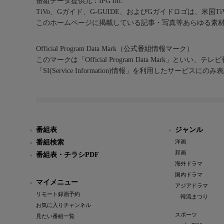
番組データ提供元：IPG Inc.
TiVo、Gガイド、G-GUIDE、およびGガイドロゴは、米国T
このホームページに掲載している記事・写真等あらゆる素
Official Program Data Mark（公式番組情報マーク）
このマークは「Official Program Data Mark」といい
「SI(Service Information)情報」を利用したサービ
番組表
ジャンル
番組検索
洋画
邦画
番組表・チラシPDF
海外ドラマ
国内ドラマ
マイメニュー
アジアドラマ
リモート録画予約
韓流まつり
お気に入りチャンネル
スポーツ
見たい番組一覧