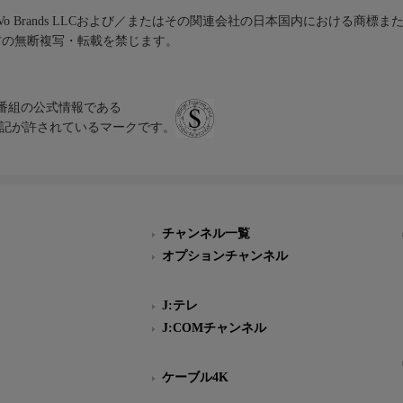
iVo Brands LLCおよび／またはその関連会社の日本国内における商標
材の無断複写・転載を禁じます。
、テレビ番組の公式情報である
スにのみ表記が許されているマークです。
チャンネル一覧
オプションチャンネル
J:テレ
J:COMチャンネル
ケーブル4K