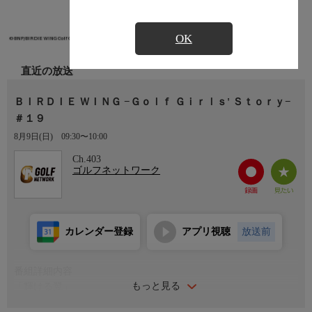
OK
直近の放送
ＢＩＲＤＩＥ ＷＩＮＧ −Ｇｏｌｆ Ｇｉｒｌｓ' Ｓｔｏｒｙ−
＃１９
8月9日(日)
09:30〜10:00
Ch.403
ゴルフネットワーク
カレンダー登録
アプリ視聴
放送前
番組詳細内容
もっと見る
「輝ける翼」
葵のプロ転向がかかっている「日本女子オープン」が控える中、