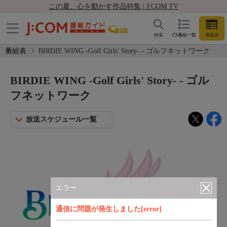
この夏、心を動かす作品特集 | J:COM TV
検索
CS番組一覧
番組表
番組表
BIRDIE WING -Golf Girls' Story- - ゴルフネットワーク
BIRDIE WING -Golf Girls' Story- - ゴル
フネットワーク
放送スケジュール一覧
エラー
通信に問題が発生しました[error]