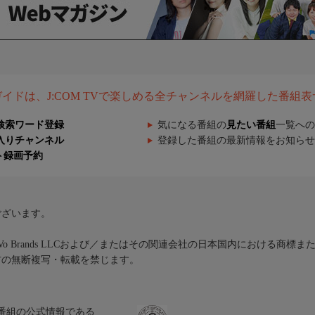
組ガイドは、J:COM TVで楽しめる全チャンネルを網羅した番組
検索ワード登録
気になる番組の
見たい番組
一覧への
入りチャンネル
登録した番組の最新情報をお知らせ
ト録画予約
ございます。
iVo Brands LLCおよび／またはその関連会社の日本国内における商標
材の無断複写・転載を禁じます。
、テレビ番組の公式情報である