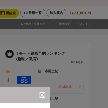
CS番組一覧
加入案内
番組表
地域変更
ログイン
設定地域：
東京 東エリア
リモート録画予約ランキング
(趣味／教育)
08/06更新
新日本風土記
1
次回放送
(1)
新日本風土記
2