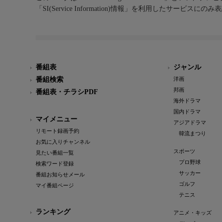
「SI(Service Information)情報」を利用したサービ
番組表
ジャンル
番組検索
洋画
邦画
番組表・チラシPDF
海外ドラマ
国内ドラマ
マイメニュー
アジアドラマ
リモート録画予約
韓流まつり
お気に入りチャンネル
スポーツ
見たい番組一覧
プロ野球
検索ワード登録
サッカー
番組お知らせメール
ゴルフ
マイ番組ページ
テニス
ランキング
アニメ・キッズ