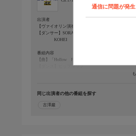
Ch.171
BSテレ東 4K
通信に問題が発生しま
出演者
【ヴァイオリン演奏】古澤巖
【ダンサー】SORA
KOHEI
番組内容
【曲】「Hollow Point Cantus」
【ダンス】ヒップホップ
映像について
この番組は、ＢＳテレ東（２Ｋ）放送番組を４Ｋに
同じ出演者の他の番組を探す
古澤巖