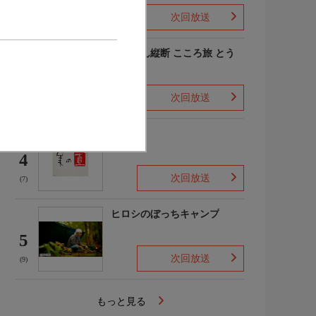
次回放送
(-)
にっぽん縦断 こころ旅 とう
ちゃこ
3
次回放送
(3)
美の壺
4
次回放送
(7)
ヒロシのぼっちキャンプ
5
次回放送
(9)
もっと見る