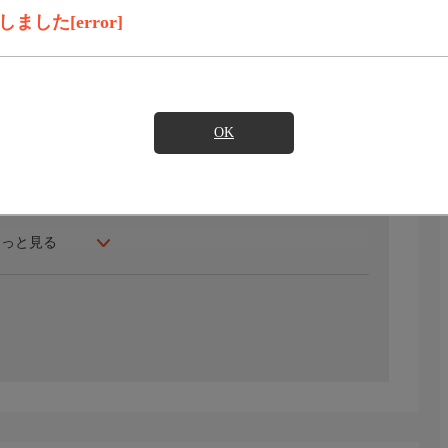
見たい
した[error]
OK
もっと見る
アップコンバートして放送しています。