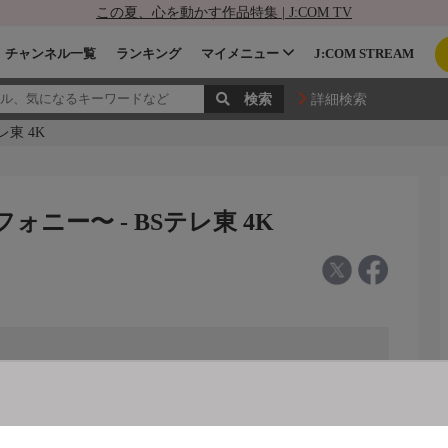
この夏、心を動かす作品特集 | J:COM TV
チャンネル一覧
ランキング
マイメニュー
J:COM STREAM
詳細検索
東 4K
ニー〜 - BSテレ東 4K