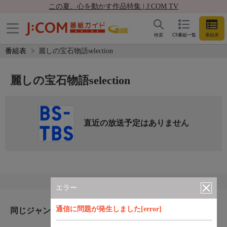
この夏、心を動かす作品特集 | J:COM TV
検索
CS番組一覧
番組表
番組表
麗しの宝石物語selection
麗しの宝石物語selection
直近の放送予定はありません
エラー
通信に問題が発生しました[error]
同じジャンルのおすすめ番組