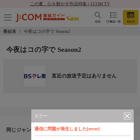
この夏、心を動かす作品特集 | J:COM TV
検索
CS番組一覧
番組表
番組表
今夜はコの字で Season2
今夜はコの字で Season2
直近の放送予定はありません
エラー
通信に問題が発生しました[error]
同じジャンルのおすすめ番組