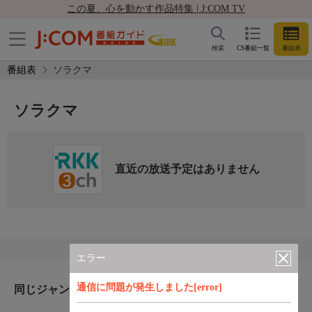
この夏、心を動かす作品特集 | J:COM TV
検索
CS番組一覧
番組表
番組表
ソラクマ
ソラクマ
直近の放送予定はありません
エラー
通信に問題が発生しました[error]
同じジャンルのおすすめ番組