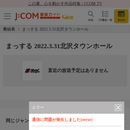
この夏、心を動かす作品特集 | J:COM TV
検索
CS番組一覧
番組表
番組表
まっする 2022.3.31北沢タウンホール
まっする 2022.3.31北沢タウンホール
直近の放送予定はありません
エラー
通信に問題が発生しました[error]
同じジャンルのおすすめ番組