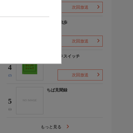
次回放送
(3)
じゅん散歩
3
次回放送
(9)
ピタゴラスイッチ
4
次回放送
(2)
ちば見聞録
5
(-)
もっと見る