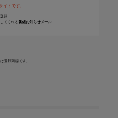
表サイトです。
登録
してくれる
番組お知らせメール
または登録商標です。