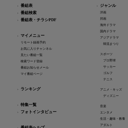
番組表
ジャンル
番組検索
洋画
邦画
番組表・チラシPDF
海外ドラマ
国内ドラマ
マイメニュー
アジアドラマ
リモート録画予約
韓流まつり
お気に入りチャンネル
スポーツ
見たい番組一覧
プロ野球
検索ワード登録
サッカー
番組お知らせメール
ゴルフ
マイ番組ページ
テニス
ランキング
アニメ・キッズ
ディズニー
特集一覧
音楽
フォトインタビュー
エンタメ
生活・趣味・教養
アダルト
番組表ヘルプ