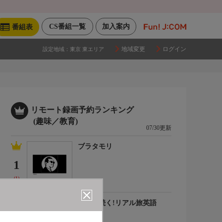
CS番組一覧
加入案内
番組表
地域変更
ログイン
設定地域：
東京 東エリア
リモート録画予約ランキング
(趣味／教育)
07/30更新
ブラタモリ
1
(1)
会話が続く!リアル旅英語
2