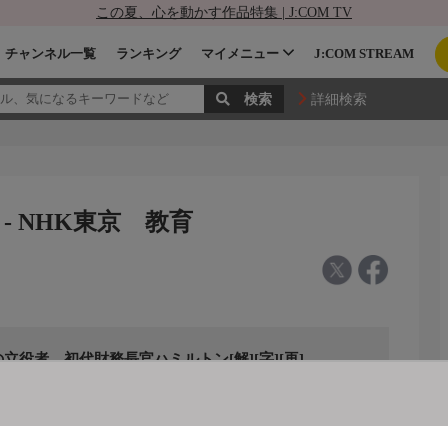
この夏、心を動かす作品特集 | J:COM TV
チャンネル一覧
ランキング
マイメニュー
J:COM STREAM
詳細検索
 NHK東京 教育
役者 初代財務長官ハミルトン[解][字][再]