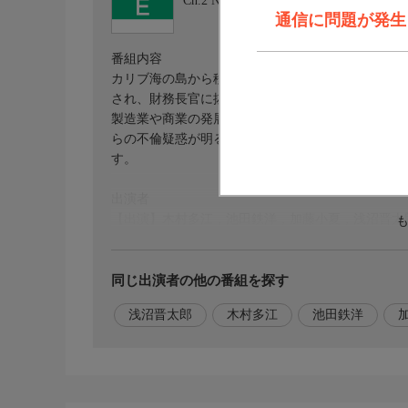
Ch.2
NHK東京 教育
通信に問題が発生しま
番組内容
カリブ海の島から移民としてアメリカに渡ったハミ
され、財務長官に抜擢されます。目指したのは、ア
製造業や商業の発展に力を尽くしますが農業中心の
らの不倫疑惑が明るみになるなど苦難に直面します
す。
出演者
【出演】木村多江，池田鉄洋，加藤小夏，浅沼晋太
同じ出演者の他の番組を探す
浅沼晋太郎
木村多江
池田鉄洋