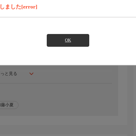
録画予約
見たい
した[error]
ルトンは、独立戦争参戦後、初代大統領ワシントンに重用
メリカを「豊かな経済大国」へと押し上げることでした。
南部出身、ジェファーソンらと対立。激しい抗争の中、自
OK
。しかし“正義”を貫き、決闘により痛ましい最期を迎えま
郎
もっと見る
加藤小夏