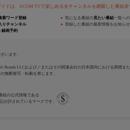
組ガイドは、J:COM TVで楽しめる全チャンネルを網羅した番組
検索ワード登録
気になる番組の
見たい番組
一覧への
入りチャンネル
登録した番組の最新情報をお知らせ
ト録画予約
ございます。
iVo Brands LLCおよび／またはその関連会社の日本国内における商標
材の無断複写・転載を禁じます。
、テレビ番組の公式情報である
スにのみ表記が許されているマークです。