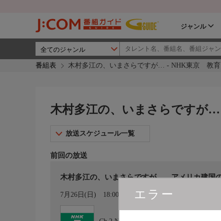
ジャンル
番組表
木村多江の、いまさらですが… - NHK東京 教育
木村多江の、いまさらですが… -
放送スケジュール一覧
前回の放送
木村多江の、いまさらですが… アメリカ建国の立
エラー
カレンダー登録
7月26日(日)
18:00〜18:30