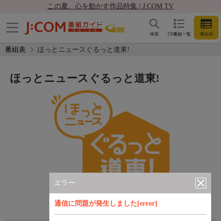
この夏、心を動かす作品特集 | J:COM TV
検索
CS番組一覧
番組表
番組表
ほっとニュースぐるっと道東!
ほっとニュースぐるっと道東!
エラー
通信に問題が発生しました[error]