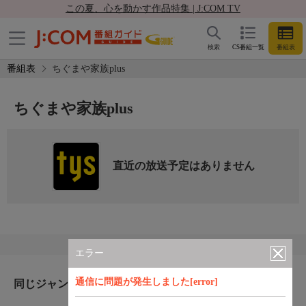
この夏、心を動かす作品特集 | J:COM TV
検索
CS番組一覧
番組表
番組表
ちぐまや家族plus
ちぐまや家族plus
直近の放送予定はありません
エラー
通信に問題が発生しました[error]
同じジャンルのおすすめ番組