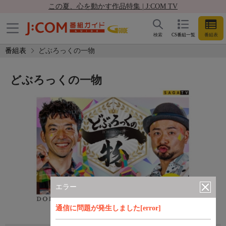
この夏、心を動かす作品特集 | J:COM TV
検索
CS番組一覧
番組表
番組表
どぶろっくの一物
どぶろっくの一物
エラー
通信に問題が発生しました[error]