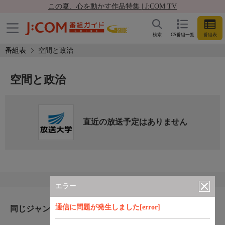
この夏、心を動かす作品特集 | J:COM TV
検索
CS番組一覧
番組表
番組表
空間と政治
空間と政治
直近の放送予定はありません
エラー
通信に問題が発生しました[error]
同じジャンルのおすすめ番組