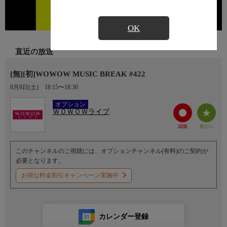
OK
直近の放送
[無][初]WOWOW MUSIC BREAK #422
8月8日(土)
18:15〜18:30
Ch.192
オプション
ＷＯＷＯＷライブ
このチャンネルのご視聴には、オプションチャンネル(有料)のご契約が
必要となります。
お得な料金割引キャンペーン実施中
カレンダー登録