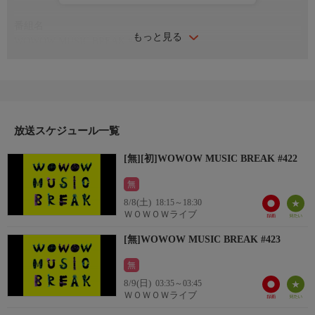
番組名
もっと見る
WOWOW MUSIC BREAK #422
番組内容
邦楽・洋楽アーティストの最新ＭＶをいち早くお届け!
放送スケジュール一覧
[無][初]WOWOW MUSIC BREAK #422
無
8/8(土)
18:15～18:30
ＷＯＷＯＷライブ
[無]WOWOW MUSIC BREAK #423
無
8/9(日)
03:35～03:45
ＷＯＷＯＷライブ