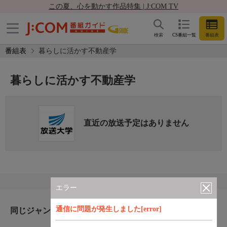
この夏、心を動かす作品特集 | J:COM TV
検索
CS番組一覧
番組表
番組表
暮らしに活かす不動産学
暮らしに活かす不動産学
直近の放送予定はありません
エラー
通信に問題が発生しました[error]
同じジャンルのおすすめ番組