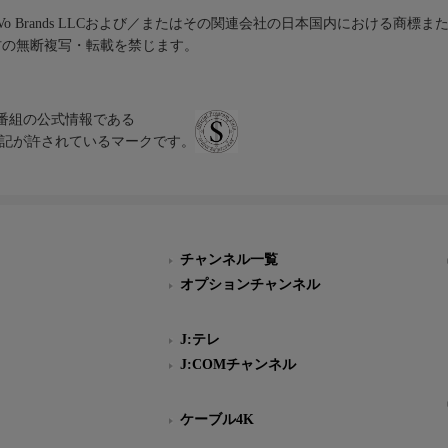
iVo Brands LLCおよび／またはその関連会社の日本国内における商標
材の無断複写・転載を禁じます。
、テレビ番組の公式情報である
スにのみ表記が許されているマークです。
チャンネル一覧
オプションチャンネル
J:テレ
J:COMチャンネル
ケーブル4K