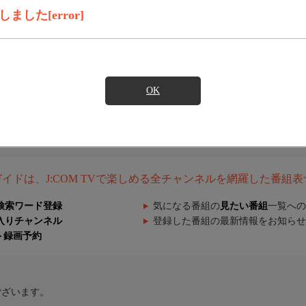
した[error]
OK
組ガイドは、J:COM TVで楽しめる全チャンネルを網羅した番組
検索ワード登録
気になる番組の
見たい番組
一覧への
入りチャンネル
登録した番組の最新情報をお知らせ
ト録画予約
ございます。