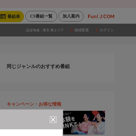
CS番組一覧
加入案内
番組表
地域変更
ログイン
設定地域：
東京 東エリア
同じジャンルのおすすめ番組
キャンペーン・お得な情報