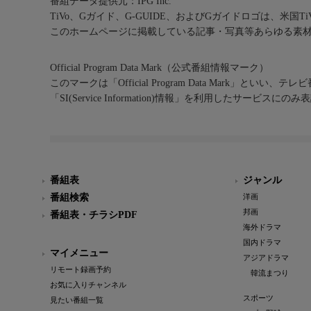
番組データ提供元：IPG Inc.
TiVo、Gガイド、G-GUIDE、およびGガイドロゴは、米国T
このホームページに掲載している記事・写真等あらゆる素
Official Program Data Mark（公式番組情報マーク）
このマークは「Official Program Data Mark」といい
「SI(Service Information)情報」を利用したサービ
番組表
ジャンル
番組検索
洋画
邦画
番組表・チラシPDF
海外ドラマ
国内ドラマ
マイメニュー
アジアドラマ
リモート録画予約
韓流まつり
お気に入りチャンネル
スポーツ
見たい番組一覧