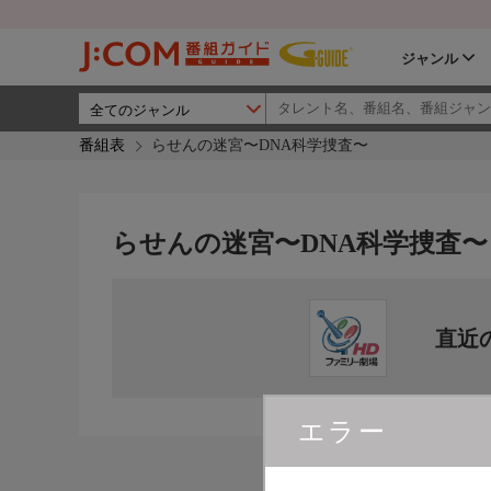
ジャンル
番組表
らせんの迷宮〜DNA科学捜査〜
らせんの迷宮〜DNA科学捜査〜
直近
エラー