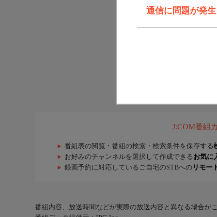
通信に問題が発生しま
J:COM番
番組表の閲覧・番組の検索・検索条件を保存する
お好みのチャンネルを選択して作成できる
お気に
録画予約に対応しているご自宅のSTBへの
リモー
番組内容、放送時間などが実際の放送内容と異なる場合が