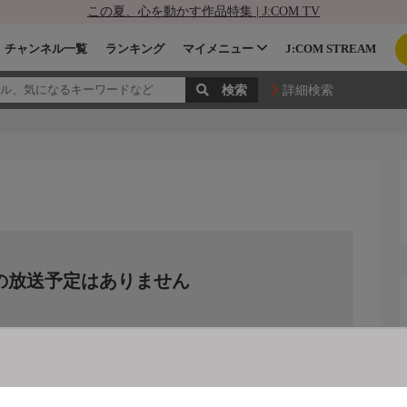
この夏、心を動かす作品特集 | J:COM TV
チャンネル一覧
ランキング
マイメニュー
J:COM STREAM
詳細検索
の放送予定はありません