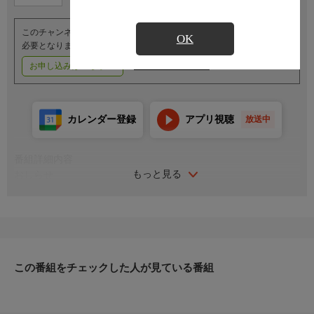
このチャンネルのご視聴には、オプションチャンネル(有料)のご契約が
OK
必要となります。
お申し込みはこちら
ご利用料金はこちら
カレンダー登録
アプリ視聴
放送中
番組詳細内容
もっと見る
おしらせ
（番組内容に関するお問い合わせは）
レジャーチャンネルサービスセンター
０３−４５０３−６５５５
受付時間／１０：００〜１８：００（年中無休）
この番組をチェックした人が見ている番組