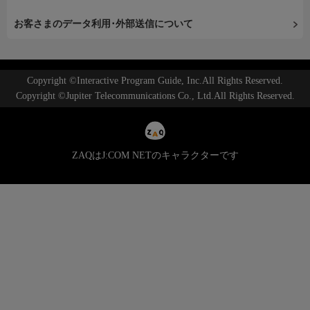
お客さまのデータ利用･外部送信について
Copyright ©Interactive Program Guide, Inc.All Rights Reserved.
Copyright ©Jupiter Telecommunications Co., Ltd.All Rights Reserved.
ZAQはJ:COM NETのキャラクターです