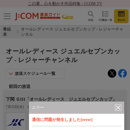
この夏、心を動かす作品特集 | J:COM TV
検索
CS番組一覧
番組表
番組
オールレディース ジュエルセブンカップ - レジャーチャ
表
ンネル
オールレディース ジュエルセブンカッ
プ - レジャーチャンネル
放送スケジュール一覧
前回の放送
下関 ＧIII「オールレディース ジュエルセブンカップ」
7月21日(火)
18:15〜21:00
エラー
Ch.922
オプション
通信に問題が発生しました[error]
レジャーチャンネル