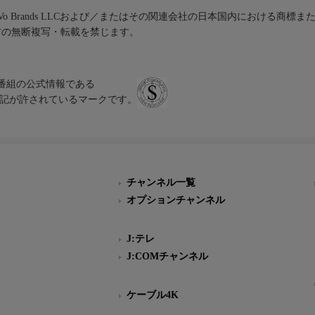
iVo Brands LLCおよび／またはその関連会社の日本国内における商標
材の無断複写・転載を禁じます。
、テレビ番組の公式情報である
スにのみ表記が許されているマークです。
チャンネル一覧
オプションチャンネル
J:テレ
J:COMチャンネル
ケーブル4K