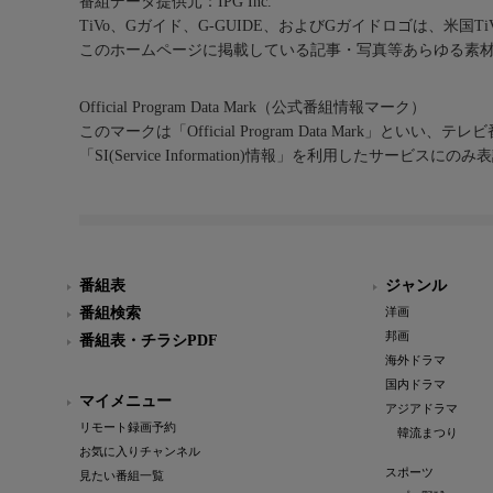
番組データ提供元：IPG Inc.
TiVo、Gガイド、G-GUIDE、およびGガイドロゴは、米国T
このホームページに掲載している記事・写真等あらゆる素
Official Program Data Mark（公式番組情報マーク）
このマークは「Official Program Data Mark」といい
「SI(Service Information)情報」を利用したサービ
番組表
ジャンル
番組検索
洋画
邦画
番組表・チラシPDF
海外ドラマ
国内ドラマ
マイメニュー
アジアドラマ
リモート録画予約
韓流まつり
お気に入りチャンネル
スポーツ
見たい番組一覧