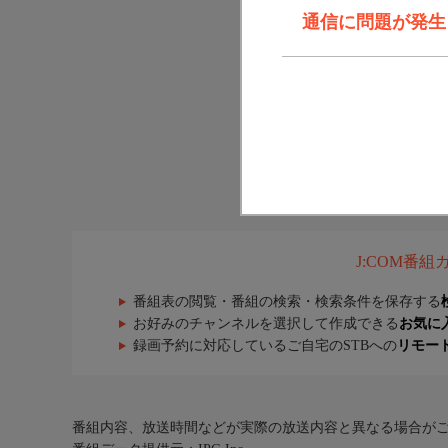
通信に問題が発生しま
J:COM番
番組表の閲覧・番組の検索・検索条件を保存する
お好みのチャンネルを選択して作成できる
お気に
録画予約に対応しているご自宅のSTBへの
リモー
番組内容、放送時間などが実際の放送内容と異なる場合が