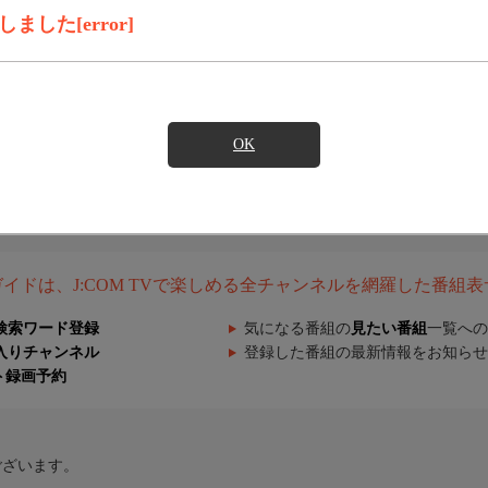
した[error]
OK
組ガイドは、J:COM TVで楽しめる全チャンネルを網羅した番組
検索ワード登録
気になる番組の
見たい番組
一覧への
入りチャンネル
登録した番組の最新情報をお知らせ
ト録画予約
ございます。