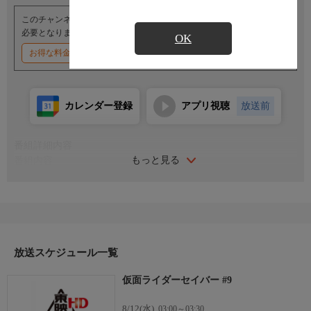
このチャンネルのご視聴には、オプションチャンネル(有料)のご契約が
必要となります。
OK
お得な料金割引キャンペーン実施中
カレンダー登録
アプリ視聴
放送前
番組詳細内容
もっと見る
番組内容
出演:内藤秀一郎／山口貴也／川津明日香／青木瞭／富樫慧士／
岡宏明／知念里奈
人間の歴史が詰まった“本”。本は聖剣と選ばれし剣士によって守
られ、世界の均衡は保たれていた。しかし、本を奪おうとする輩
が現れ、本は世界に散らばって消失。その戦いはひそかに続いて
いた…。時は流れて現代。小説家の神山飛羽真は突如異変に巻き
放送スケジュール一覧
込まれる。その異変の中で、聖剣と出会い運命が大きく動き出す
仮面ライダーセイバー #9
が…。全48話。
8/12(水)
03:00～03:30