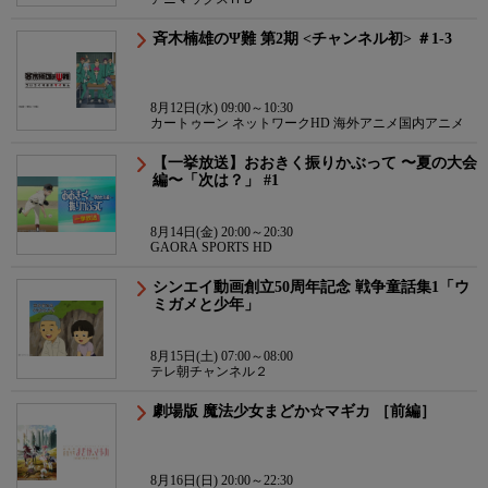
斉木楠雄のΨ難 第2期 <チャンネル初> ＃1-3
8月12日(水) 09:00～10:30
カートゥーン ネットワークHD 海外アニメ国内アニメ
【一挙放送】おおきく振りかぶって 〜夏の大会
編〜「次は？」 #1
8月14日(金) 20:00～20:30
GAORA SPORTS HD
シンエイ動画創立50周年記念 戦争童話集1「ウ
ミガメと少年」
8月15日(土) 07:00～08:00
テレ朝チャンネル２
劇場版 魔法少女まどか☆マギカ ［前編］
8月16日(日) 20:00～22:30