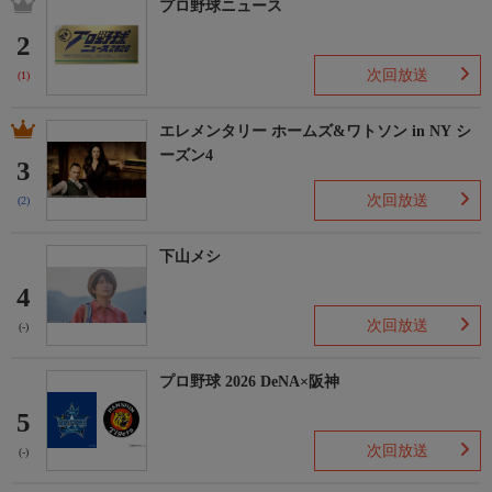
プロ野球ニュース
2
次回放送
(1)
エレメンタリー ホームズ&ワトソン in NY シ
ーズン4
3
次回放送
(2)
下山メシ
4
次回放送
(-)
プロ野球 2026 DeNA×阪神
5
次回放送
(-)