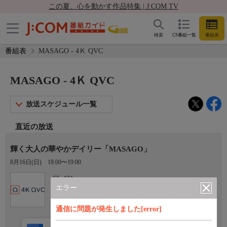
この夏、心を動かす作品特集 | J:COM TV
検索
CS番組一覧
番組表
番組表
MASAGO - 4Ｋ QVC
MASAGO - 4Ｋ QVC
放送スケジュール一覧
直近の放送
輝く大人の華やかデイリー「MASAGO」
8月16日(日)
18:00〜19:00
Ch.431
4Ｋ QVC
エラー
通信に問題が発生しました[error]