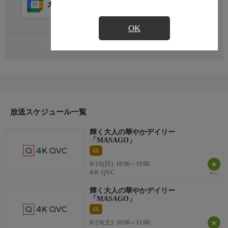
カレンダー登録
アプリ視聴
放送前
OK
番組詳細内容
もっと見る
番組内容
※番組の内容や放送日時は、変更となる場合がございます。
放送スケジュール一覧
輝く大人の華やかデイリー
「MASAGO」
4K
8/16(日)
18:00～19:00
4Ｋ QVC
輝く大人の華やかデイリー
「MASAGO」
4K
8/29(土)
10:00～11:00