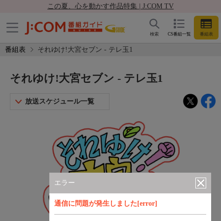
この夏、心を動かす作品特集 | J:COM TV
検索
CS番組一覧
番組表
番組表
それゆけ!大宮セブン - テレ玉1
それゆけ!大宮セブン - テレ玉1
放送スケジュール一覧
エラー
通信に問題が発生しました[error]