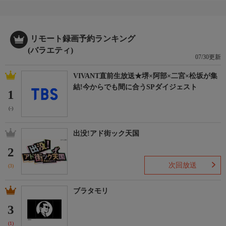
リモート録画予約ランキング
(バラエティ)
07/30更新
VIVANT直前生放送★堺×阿部×二宮×松坂が集
結!今からでも間に合うSPダイジェスト
1
(-)
出没!アド街ック天国
2
次回放送
(3)
ブラタモリ
3
(1)