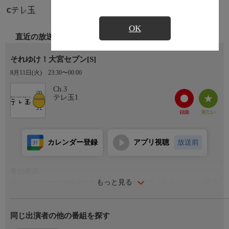
OK
直近の放送
それゆけ！大宮セブン[S]
8月11日(火)
23:30〜00:00
Ch.3
テレ玉1
カレンダー登録
アプリ視聴
放送前
番組概要
もっと見る
様々なコーナーで構成するオムニバス形式で、各メンバーの魅力
を最大限に引き出します!
同じ出演者の他の番組を探す