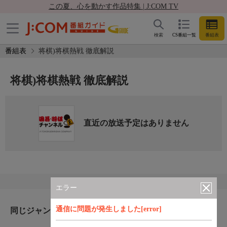
この夏、心を動かす作品特集 | J:COM TV
検索
CS番組一覧
番組表
番組表
将棋)将棋熱戦 徹底解説
将棋)将棋熱戦 徹底解説
直近の放送予定はありません
エラー
通信に問題が発生しました[error]
同じジャンルのおすすめ番組