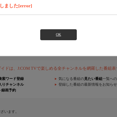
した[error]
OK
組ガイドは、J:COM TVで楽しめる全チャンネルを網羅した番組
検索ワード登録
気になる番組の
見たい番組
一覧への
入りチャンネル
登録した番組の最新情報をお知らせ
ト録画予約
ございます。