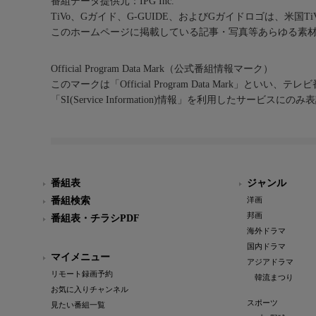
番組データ提供元：IPG Inc.
TiVo、Gガイド、G-GUIDE、およびGガイドロゴは、米国T
このホームページに掲載している記事・写真等あらゆる素
Official Program Data Mark（公式番組情報マーク）
このマークは「Official Program Data Mark」といい
「SI(Service Information)情報」を利用したサービ
番組表
ジャンル
番組検索
洋画
邦画
番組表・チラシPDF
海外ドラマ
国内ドラマ
マイメニュー
アジアドラマ
リモート録画予約
韓流まつり
お気に入りチャンネル
スポーツ
見たい番組一覧