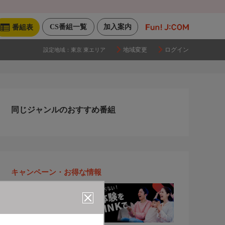
CS番組一覧
加入案内
番組表
地域変更
ログイン
設定地域：
東京 東エリア
同じジャンルのおすすめ番組
キャンペーン・お得な情報