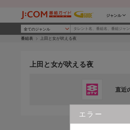
ジャンル
番組表
上田と女が吠える夜
上田と女が吠える夜
直近
エラー