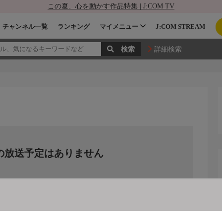
この夏、心を動かす作品特集 | J:COM TV
チャンネル一覧
ランキング
マイメニュー
J:COM STREAM
詳細検索
の放送予定はありません