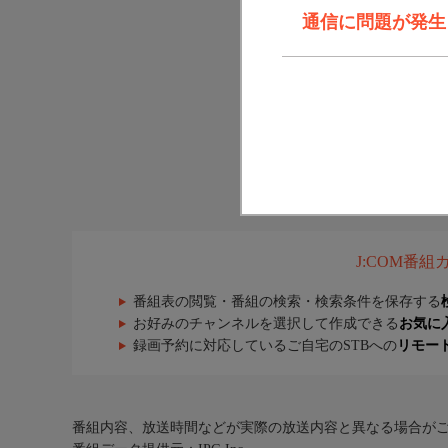
通信に問題が発生しま
J:COM番
番組表の閲覧・番組の検索・検索条件を保存する
お好みのチャンネルを選択して作成できる
お気に
録画予約に対応しているご自宅のSTBへの
リモー
番組内容、放送時間などが実際の放送内容と異なる場合が