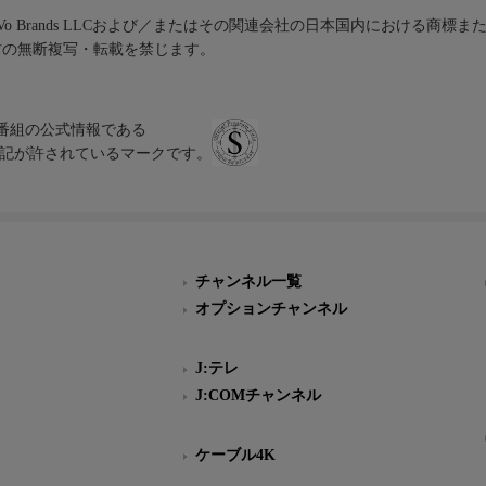
iVo Brands LLCおよび／またはその関連会社の日本国内における商標
材の無断複写・転載を禁じます。
、テレビ番組の公式情報である
スにのみ表記が許されているマークです。
チャンネル一覧
オプションチャンネル
J:テレ
J:COMチャンネル
ケーブル4K