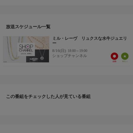
ファッション、ビューティー、ホームグッズ、グルメなど、バイ
ヤーが厳選した商品を24時間ご紹介。世界中の逸品に出会う喜び
を生放送ならではの臨場感と一緒にお楽しみください。
＊ライブ放送につき、番組および商品内容に変更が生じる場合も
放送スケジュール一覧
ございます。
ミル・レーヴ リュクスな水牛ジュエリ
ＨＰ：https://www.shopch.jp
ー
8/16(日)
18:00～19:00
ショップチャンネル
この番組をチェックした人が見ている番組