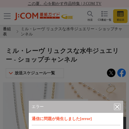
この夏、心を動かす作品特集 | J:COM TV
検索
CS番組一覧
番組表
番組
ミル・レーヴ リュクスな水牛ジュエリー - ショップチャ
表
ンネル
ミル・レーヴ リュクスな水牛ジュエリ
ー - ショップチャンネル
放送スケジュール一覧
エラー
通信に問題が発生しました[error]