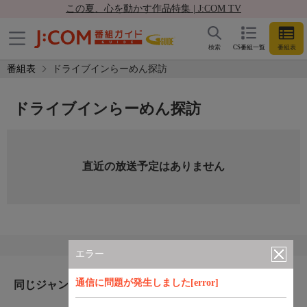
この夏、心を動かす作品特集 | J:COM TV
検索
CS番組一覧
番組表
番組表
ドライブインらーめん探訪
ドライブインらーめん探訪
直近の放送予定はありません
エラー
通信に問題が発生しました[error]
同じジャンルのおすすめ番組