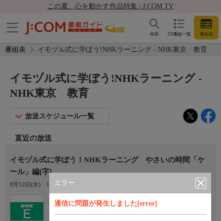
この夏、心を動かす作品特集 | J:COM TV
検索
CS番組一覧
番組表
番組表
イモヅル式に学ぼう!NHKラーニング - NHK東京 教育
イモヅル式に学ぼう!NHKラーニング -
NHK東京 教育
放送スケジュール一覧
直近の放送
イモヅル式に学ぼう！NHKラーニング やさいの時間「ケ
ール」編[字]
エラー
8月12日(水)
13:10〜13:25
Ch.2
通信に問題が発生しました[error]
NHK東京 教育