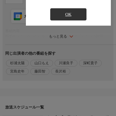
OK
カレンダー登録
アプリ視聴
放送前
番組内容
もっと見る
野菜作りのノウハウや楽しみ方をご紹介する「やさいの時間」。
今回は「ケール」。まずは、杉浦太陽さんが畑で挑戦するケール
とブロッコリーの栽培です。栽培方法も植え付け時期も同じなの
同じ出演者の他の番組を探す
で1つの区画で栽培に挑戦！収穫を長く続けるコツもご紹介しま
す。つづいて、山口もえさんがプランターで挑戦するケールの栽
杉浦太陽
山口もえ
川瀬良子
深町貴子
培。収穫を何度も楽しめるケールをコンパクトにプランターで栽
培します。春まで長く育てるポイントをご紹介します。
宮島史年
藤田智
長沢裕
出演者
【出演】杉浦太陽，藤田智，長沢裕，川瀬良子，山口もえ，深町
貴子，【語り】宮島史年
放送スケジュール一覧