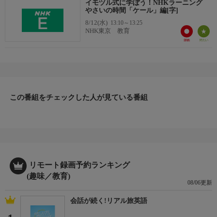
イモヅル式に学ぼう！NHKラーニング
やさいの時間「ケール」編[字]
8/12(水)
13:10～13:25
NHK東京 教育
この番組をチェックした人が見ている番組
リモート録画予約ランキング
(趣味／教育)
08/06更新
会話が続く!リアル旅英語