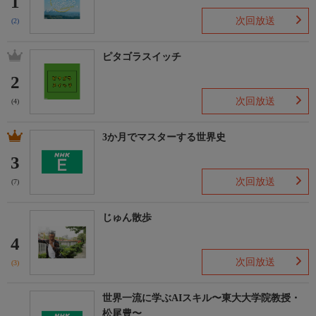
1
次回放送
(2)
ピタゴラスイッチ
2
次回放送
(4)
3か月でマスターする世界史
3
次回放送
(7)
じゅん散歩
4
次回放送
(3)
世界一流に学ぶAIスキル〜東大大学院教授・
松尾豊〜