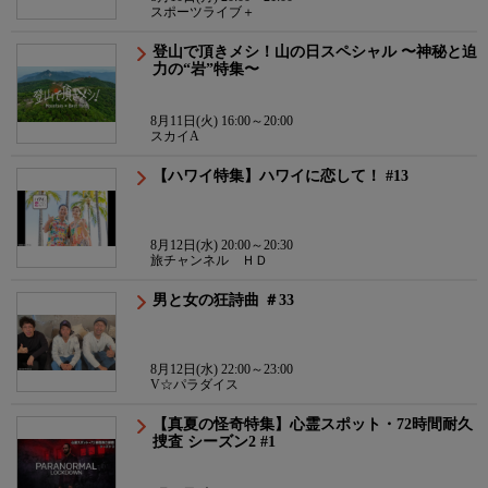
スポーツライブ＋
登山で頂きメシ！山の日スペシャル 〜神秘と迫
力の“岩”特集〜
8月11日(火) 16:00～20:00
スカイA
【ハワイ特集】ハワイに恋して！ #13
8月12日(水) 20:00～20:30
旅チャンネル ＨＤ
男と女の狂詩曲 ＃33
8月12日(水) 22:00～23:00
V☆パラダイス
【真夏の怪奇特集】心霊スポット・72時間耐久
捜査 シーズン2 #1