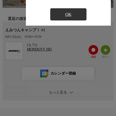
OK
直近の放送
えみつんキャンプ！ #1
8月11日(火)
19:00〜19:30
Ch.751
MONDOTV HD
カレンダー登録
番組詳細内容
もっと見る
番組内容
＃１ えみつんキャンプ始めます！
ゲスト：徳井青空