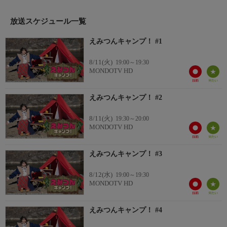
えみつんキャンプ最初の一歩。
イラストレーター、アウトドアコーディネイターのこいしゆうか
放送スケジュール一覧
さんにキャンプの基礎を教わって、ゲストの徳井青空さんとキャ
ンプに挑戦。
えみつんキャンプ！ #1
まずはテント設営からスタート！
8/11(火)
19:00～19:30
MONDOTV HD
えみつんキャンプ！ #2
8/11(火)
19:30～20:00
MONDOTV HD
えみつんキャンプ！ #3
8/12(水)
19:00～19:30
MONDOTV HD
えみつんキャンプ！ #4