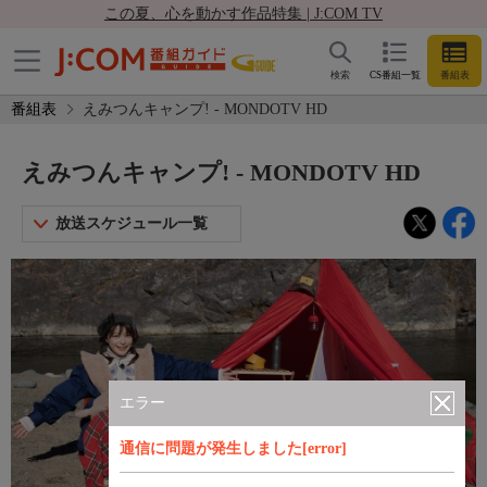
この夏、心を動かす作品特集 | J:COM TV
検索
CS番組一覧
番組表
番組表
えみつんキャンプ! - MONDOTV HD
えみつんキャンプ! - MONDOTV HD
放送スケジュール一覧
エラー
通信に問題が発生しました[error]