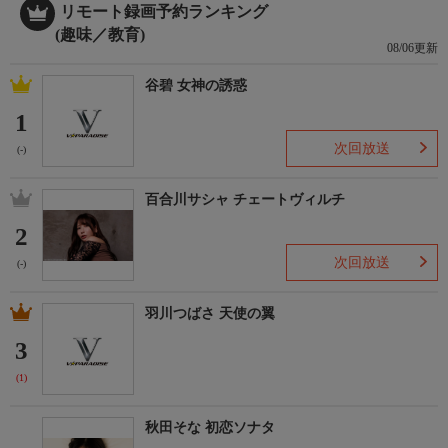
リモート録画予約ランキング
(趣味／教育)
08/06更新
谷碧 女神の誘惑
1
次回放送
(-)
百合川サシャ チェートヴィルチ
2
次回放送
(-)
羽川つばさ 天使の翼
3
(1)
秋田そな 初恋ソナタ