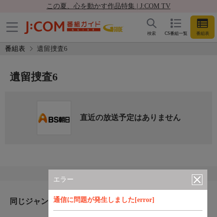
この夏、心を動かす作品特集 | J:COM TV
検索
CS番組一覧
番組表
番組表
遺留捜査6
遺留捜査6
直近の放送予定はありません
エラー
通信に問題が発生しました[error]
同じジャンルのおすすめ番組