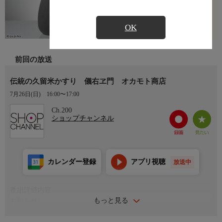
OK
前回の放送
伝統の久留米かすり 儀右ヱ門 オカモト商店
7月26日(日)
16:00〜17:00
Ch.200
ショップチャンネル
カレンダー登録
アプリ視聴
放送中
番組詳細内容
もっと見る
お知らせ
ｃｏｄａｗａｒｉ倶楽部／バッグやインテリア雑貨、陶器など、