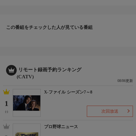
生活を豊かにするこだわりの逸品を毎週違うテーマでご紹介しま
す。
お知らせ
日本初のショッピング専門チャンネルとして1996年にスタート。
ファッション、ビューティー、ホームグッズ、グルメなど、バイ
この番組をチェックした人が見ている番組
ヤーが厳選した商品を24時間ご紹介。世界中の逸品に出会う喜び
を生放送ならではの臨場感と一緒にお楽しみください。
＊ライブ放送につき、番組および商品内容に変更が生じる場合も
ございます。
ＨＰ：https://www.shopch.jp
リモート録画予約ランキング
(CATV)
08/06更新
X-ファイル シーズン7～8
1
次回放送
(-)
プロ野球ニュース