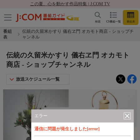
この夏、心を動かす作品特集 | J:COM TV
検索
CS番組一覧
番組表
番組
伝統の久留米かすり 儀右ヱ門 オカモト商店 - ショップチ
表
ャンネル
伝統の久留米かすり 儀右ヱ門 オカモト
商店 - ショップチャンネル
放送スケジュール一覧
エラー
通信に問題が発生しました[error]