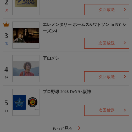
2
次回放送
(1)
エレメンタリー ホームズ&ワトソン in NY シ
ーズン4
3
次回放送
(2)
下山メシ
4
次回放送
(-)
プロ野球 2026 DeNA×阪神
5
次回放送
(-)
もっと見る