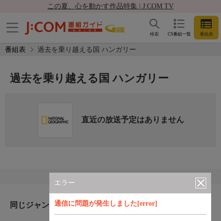
この夏、心を動かす作品特集 | J:COM TV
検索
CS番組一覧
番組表
番組表
過去を乗り越える国 ハンガリー
過去を乗り越える国 ハンガリー
直近の放送予定はありません
エラー
通信に問題が発生しました[error]
同じジャンルのおすすめ番組